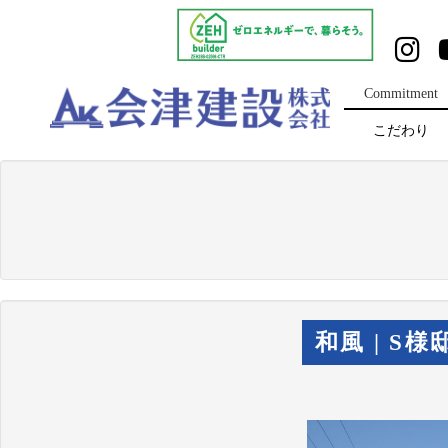
Commitment
こだわり
和風 | S様