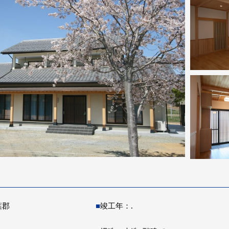
葉郡
■
竣工年：.