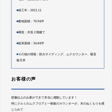
■
竣工年：2021.11
■
敷地面積：70.94坪
■
構造：木造２階建て
■
延床面積：34.84坪
■
その他の情報：防火サイディング、ムクカウンター、吸音
板天井
お客様の声
想像以上のお家ができて本当に感動しています！
特にクルミのムクフロアと一枚板のカウンターが、木のぬくもりを感
じられて