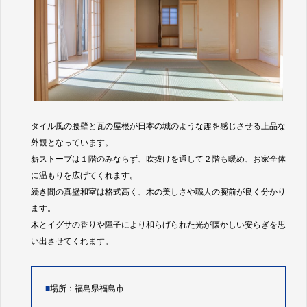
タイル風の腰壁と瓦の屋根が日本の城のような趣を感じさせる上品な
外観となっています。
薪ストーブは１階のみならず、吹抜けを通して２階も暖め、お家全体
に温もりを広げてくれます。
続き間の真壁和室は格式高く、木の美しさや職人の腕前が良く分かり
ます。
木とイグサの香りや障子により和らげられた光が懐かしい安らぎを思
い出させてくれます。
■
場所：福島県福島市