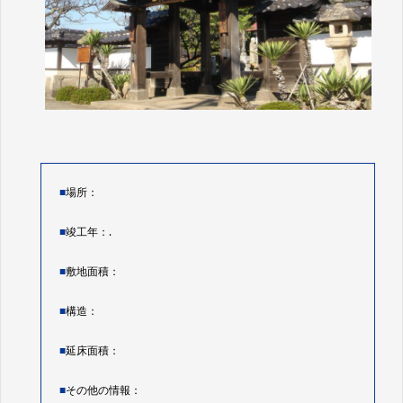
■
場所：
■
竣工年：.
■
敷地面積：
■
構造：
■
延床面積：
■
その他の情報：