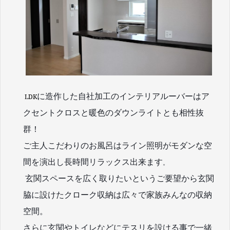
に造作した自社加工のインテリアルーバーはア
LDK
クセントクロスと暖色のダウンライトとも相性抜
群！
ご主人こだわりのお風呂はライン照明がモダンな空
間を演出し長時間リラックス出来ます
。
玄関スペースを広く取りたいというご要望から玄関
脇に設けたクローク収納は広々で家族みんなの収納
空間。
さらに玄関やトイレなどにテスリを設ける事で一緒