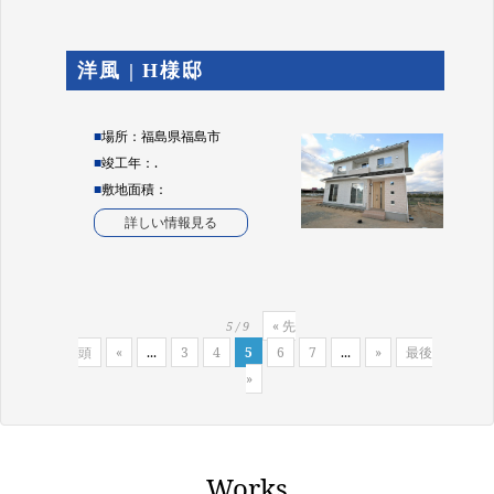
洋風 | H様邸
■
場所：福島県福島市
■
竣工年：.
■
敷地面積：
詳しい情報見る
« 先
5 / 9
頭
«
...
3
4
5
6
7
...
»
最後
»
Works