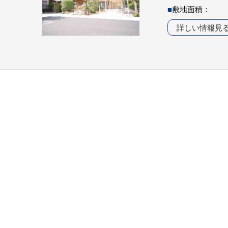
■
敷地面積：
詳しい情報見
Works
施工例