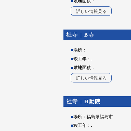
■
敷地面積：
詳しい情報見る
社寺 | B寺
■
場所：
■
竣工年：.
■
敷地面積：
詳しい情報見る
社寺 | H動院
■
場所：福島県福島市
■
竣工年：.