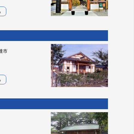
る
達市
る