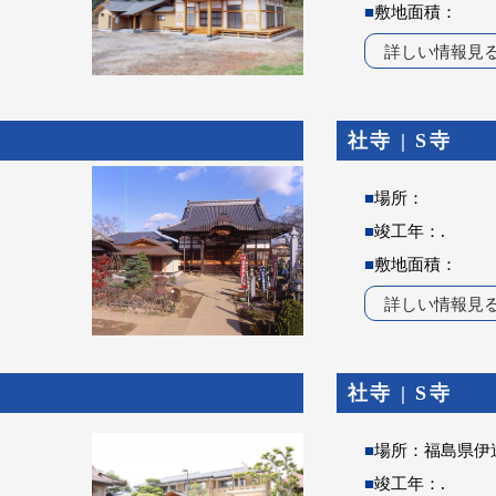
■
敷地面積：
詳しい情報見
社寺 | S寺
■
場所：
■
竣工年：.
■
敷地面積：
詳しい情報見
社寺 | S寺
■
場所：福島県伊
■
竣工年：.