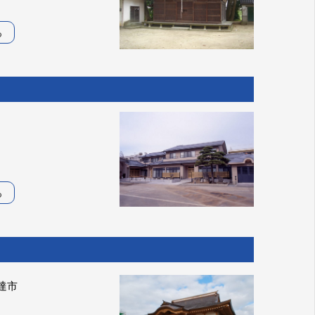
る
る
達市