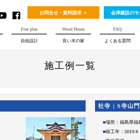
お問合せ・資料請求 ＞
会津建設のモ
Free plan
Wood House
FAQ
自由設計
良い木の家
よくある質問
施工例一覧
社寺 | S寺山
■
場所：福島県福
■
竣工年：2019.6