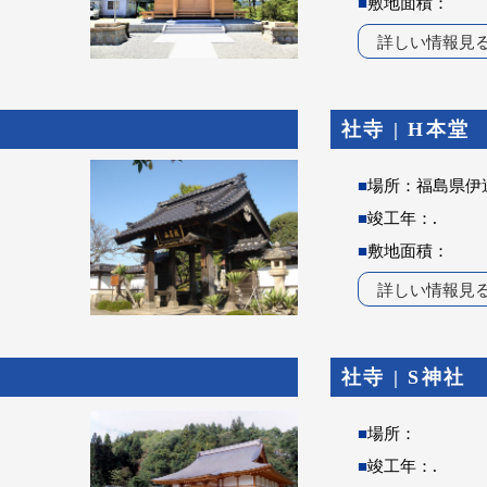
■
敷地面積：
詳しい情報見
社寺 | H本堂
■
場所：福島県伊
■
竣工年：.
■
敷地面積：
詳しい情報見
社寺 | S神社
■
場所：
■
竣工年：.