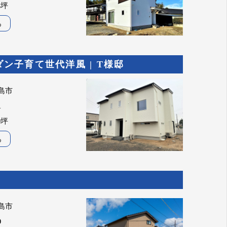
8坪
る
ン子育て世代洋風 | T様邸
島市
1
0坪
る
島市
0