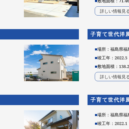
■
敷地面積：71.4
詳しい情報見
子育て世代洋風 
■
場所：福島県福
■
竣工年：2022.5
■
敷地面積：138.
詳しい情報見
子育て世代洋風
■
場所：福島県福
■
竣工年：2022.1