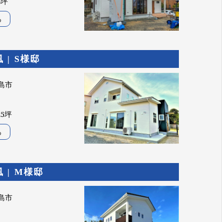
6坪
る
| S様邸
島市
25坪
る
 | M様邸
島市