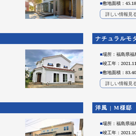
■
敷地面積：45.1
詳しい情報見
ナチュラルモダ
■
場所：福島県福
■
竣工年：2021.1
■
敷地面積：83.4
詳しい情報見
洋風 | M様邸
■
場所：福島県福
■
竣工年：2021.1