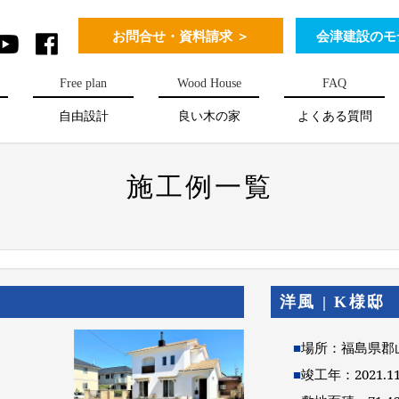
お問合せ・資料請求 ＞
会津建設のモ
Free plan
Wood House
FAQ
自由設計
良い木の家
よくある質問
施工例一覧
洋風 | K様邸
■
場所：福島県郡
■
竣工年：2021.1