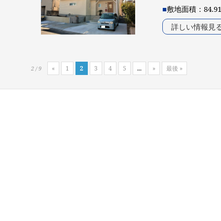
■
敷地面積：84.9
詳しい情報見
«
1
2
3
4
5
...
»
最後 »
2 / 9
Works
施工例